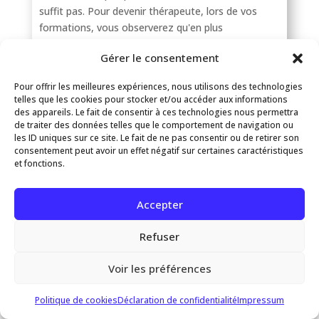
suffit pas. Pour devenir thérapeute, lors de vos
formations, vous observerez qu'en plus
d'apprendre des techniques, vous allez apprendre
Gérer le consentement
sur vous et évoluer
Quelles sont les qualités d'un
Pour offrir les meilleures expériences, nous utilisons des technologies
telles que les cookies pour stocker et/ou accéder aux informations
bon thérapeuthe ?
des appareils. Le fait de consentir à ces technologies nous permettra
de traiter des données telles que le comportement de navigation ou
Rassurez-vous, un bon thérapeute n'est pas
les ID uniques sur ce site. Le fait de ne pas consentir ou de retirer son
quelqu'un qui est, ou pire se croit parfait. Bien au
consentement peut avoir un effet négatif sur certaines caractéristiques
contraire!
et fonctions.
Pour passer de l'objectif de devenir thérapeute à
devenir un bon thérapeute
, voici vos points
Accepter
d'attention :
Refuser
vous prenez soin de vous
vous veiller à être congruent : vous êtes et
Voir les préférences
émané du message que vous transmettez
vous continuez à vous former
Politique de cookies
Déclaration de confidentialité
Impressum
vous faites des supervisions