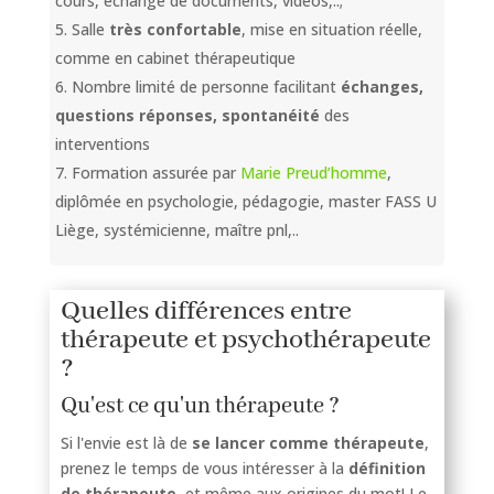
cours, échange de documents, vidéos,..;
Salle
très confortable
, mise en situation réelle,
comme en cabinet thérapeutique
Nombre limité de personne facilitant
échanges,
questions réponses, spontanéité
des
interventions
Formation assurée par
Marie Preud’homme
,
diplômée en psychologie, pédagogie, master FASS U
Liège, systémicienne, maître pnl,..
Quelles différences entre
thérapeute et psychothérapeute
?
Qu'est ce qu'un thérapeute ?
Si l'envie est là de
se lancer comme thérapeute
,
prenez le temps de vous intéresser à la
définition
de thérapeute
, et même aux origines du mot! Le