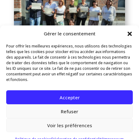
Gérer le consentement
Pour offrir les meilleures expériences, nous utilisons des technologies
telles que les cookies pour stocker et/ou accéder aux informations
des appareils. Le fait de consentir à ces technologies nous permettra
Loi sur l’hypnose en Belgique et formation
de traiter des données telles que le comportement de navigation ou
certifiante en hypnose
les ID uniques sur ce site. Le fait de ne pas consentir ou de retirer son
lire la suite...
consentement peut avoir un effet négatif sur certaines caractéristiques
et fonctions.
« Entrées Plus Anciennes
Entrées Suivantes »
Accepter
Refuser
Voir les préférences
Web Design